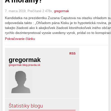
7. marca 2019, Prečítané 2 478x,
gregormak
Kandidatka na prezidentku Zuzana Caputova na otazku ohladom su
odpovedala takto : „Ohľadom pána Kisku je to hypotetická rovina, 
takejto žiadosti ako k akejkoľvek žiadosti ktoréhokoľvek iného obč
rychlo dezinterpretoval vyssie uvedeny vyrok, pridal co to konspiraci
Pokračovanie článku
RSS
gregormak
gregormak.blog.pravda.sk
Štatistiky blogu