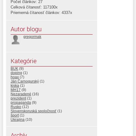
Počet článkov: 27
Celková čítanosť: 117100x
Priemerná čítanosť článkov: 4337x
Autor blogu
gregormak
Kategórie
BUK
(9)
doping
(1)
hoax
(7)
Ján Čarnogurský
(1)
kiska
(1)
MH17
(9)
Nezaradené
(16)
prezident
(1)
propaganda
(9)
Rusko
(12)
Slovenskoruská spoločnosť
(1)
šport
(1)
Ukrajina
(10)
Archív