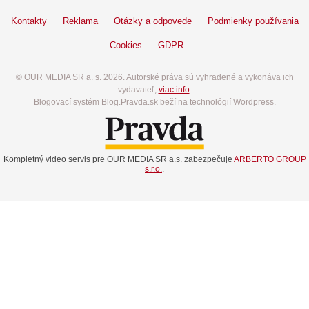
Kontakty
Reklama
Otázky a odpovede
Podmienky používania
Cookies
GDPR
© OUR MEDIA SR a. s. 2026. Autorské práva sú vyhradené a vykonáva ich
vydavateľ,
viac info
.
Blogovací systém Blog.Pravda.sk beží na technológií Wordpress.
Kompletný video servis pre OUR MEDIA SR a.s. zabezpečuje
ARBERTO GROUP
s.r.o.
.