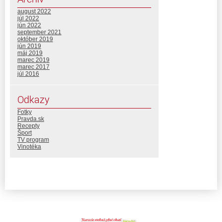
august 2022
júl 2022
jún 2022
september 2021
október 2019
jún 2019
máj 2019
marec 2019
marec 2017
júl 2016
Odkazy
Fotky
Pravda.sk
Recepty
Šport
TV program
Vinotéka