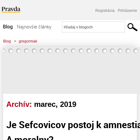
Registrácia
Prihlásenie
Blog
Najnovšie články
Najčítanejšie články
Blog
>
gregormak
Najkomentovanejšie články
>
Je Sefcovicov postoj k amnestiam autenticky? A moralny?
Zoznam blogov
Komerčné blogy
Archív:
marec, 2019
Je Sefcovicov postoj k amnesti
A moralny?