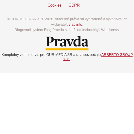
Cookies
GDPR
© OUR MEDIA SR a. s. 2026. Autorské práva sú vyhradené a vykonáva ich
vydavateľ,
viac info
.
Blogovací systém Blog.Pravda.sk beží na technológií Wordpress.
Kompletný video servis pre OUR MEDIA SR a.s. zabezpečuje
ARBERTO GROUP
s.r.o.
.