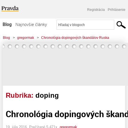
Registrácia
Prihlásenie
Blog
Najnovšie články
Najčítanejšie články
Blog
>
gregormak
>
Chronológia dopingových škandálov Ruska
Najkomentovanejšie články
Zoznam blogov
Komerčné blogy
Rubrika:
doping
Chronológia dopingových škan
19. júla 2016, Prečítané 5 471x,
gregormak