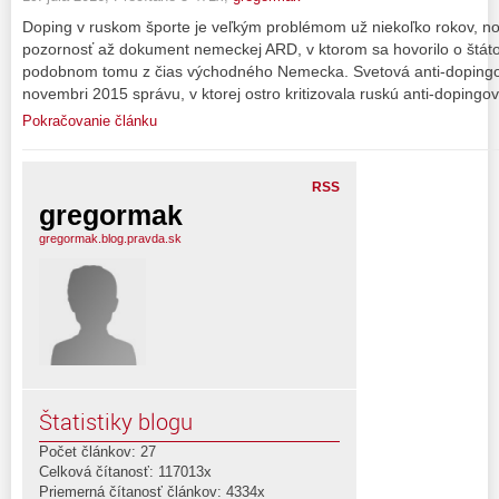
Doping v ruskom športe je veľkým problémom už niekoľko rokov, no 
pozornosť až dokument nemeckej ARD, v ktorom sa hovorilo o št
podobnom tomu z čias východného Nemecka. Svetová anti-dopingo
novembri 2015 správu, v ktorej ostro kritizovala ruskú anti-dopin
Pokračovanie článku
RSS
gregormak
gregormak.blog.pravda.sk
Štatistiky blogu
Počet článkov: 27
Celková čítanosť: 117013x
Priemerná čítanosť článkov: 4334x