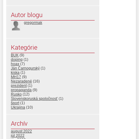
Autor blogu
gregormak
Kategórie
BUK
(9)
doping
(1)
hoax
(7)
Ján Čarnogurský
(1)
kiska
(1)
MH17
(9)
Nezaradené
(16)
prezident
(1)
propaganda
(9)
Rusko
(12)
Slovenskoruská spoločnosť
(1)
šport
(1)
Ukrajina
(10)
Archív
august 2022
júl 2022