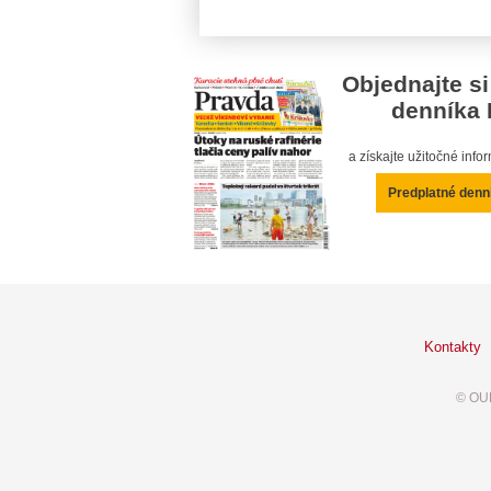
Objednajte si
denníka 
a získajte užitočné inf
Predplatné denn
Kontakty
© OUR