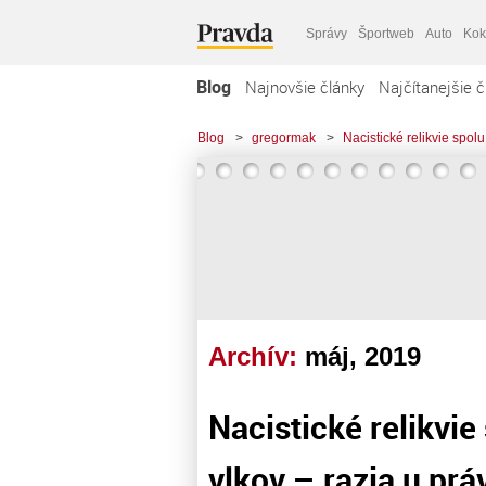
Správy
Športweb
Auto
Kok
Blog
Najnovšie články
Najčítanejšie č
Blog
>
gregormak
>
Nacistické relikvie spol
Archív:
máj, 2019
Nacistické relikvi
vlkov – razia u prá