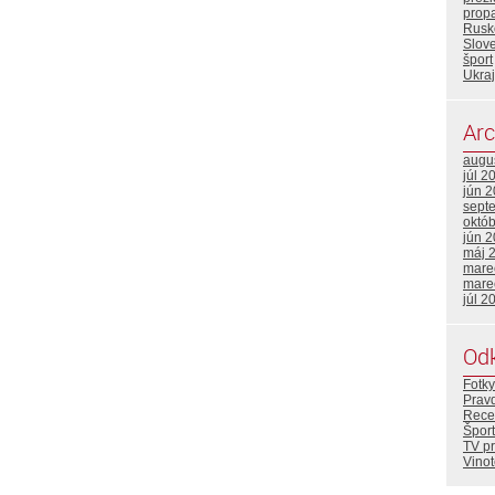
prop
Rusk
Slov
šport
Ukraj
Arc
augu
júl 2
jún 
sept
októ
jún 
máj 
mare
mare
júl 2
Od
Fotky
Prav
Rece
Šport
TV p
Vino