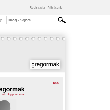
Registrácia
Prihlásenie
y
gregormak
RSS
egormak
rmak.blog.pravda.sk