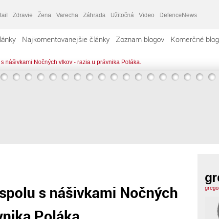
tail
Zdravie
Žena
Varecha
Záhrada
Užitočná
Video
DefenceNews
lánky
Najkomentovanejšie články
Zoznam blogov
Komerčné blog
u s nášivkami Nočných vlkov - razia u právnika Poláka.
gr
e spolu s nášivkami Nočných
grego
vnika Poláka.