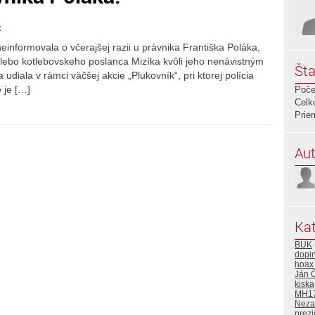
k
informovala o včerajšej razii u právnika Františka Poláka,
ebo kotlebovskeho poslanca Mizíka kvôli jeho nenávistným
Šta
udiala v rámci väčšej akcie „Plukovník“, pri ktorej polícia
 je […]
Poče
Celk
Prie
Aut
Kat
BUK
dopi
hoax
Ján 
kiska
MH1
Neza
prezi