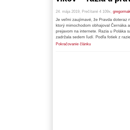
24. mája 2019, Prečítané 4 109x,
gregorma
Je veľmi zaujímavé, že Pravda doteraz ne
ktorý mimochodom obhajoval Černáka al
prejavom na internete. Razia u Poláka sa 
zadržala sedem ľudí. Podľa fotiek z razie
Pokračovanie článku