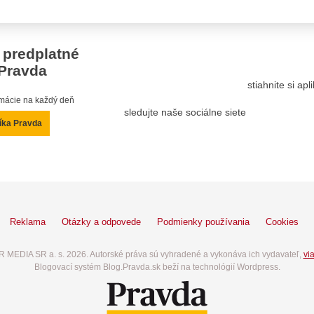
 predplatné
Pravda
stiahnite si ap
ormácie na každý deň
sledujte naše sociálne siete
íka Pravda
Reklama
Otázky a odpovede
Podmienky používania
Cookies
 MEDIA SR a. s. 2026. Autorské práva sú vyhradené a vykonáva ich vydavateľ,
via
Blogovací systém Blog.Pravda.sk beží na technológií Wordpress.