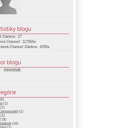
tistiky blogu
t článkov: 27
ová čítanosť: 117055x
merná čítanosť článkov: 4335x
or blogu
gregormak
egórie
(9)
ng
(1)
(7)
Čarnogurský
(1)
(1)
7
(9)
radené
(16)
dent
(1)