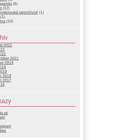
aganda
(9)
o
(12)
enskoruská spoločnosť
(1)
(1)
ina
(10)
hív
st 2022
022
2022
ember 2021
ber 2019
2019
2019
c 2019
c 2017
016
kazy
da.sk
pty
rogram
téka