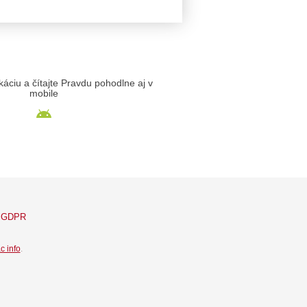
likáciu a čítajte Pravdu pohodlne aj v
mobile
GDPR
c info
.