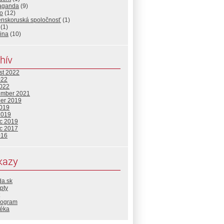
aganda
(9)
o
(12)
enskoruská spoločnosť
(1)
(1)
ina
(10)
hív
st 2022
022
2022
ember 2021
ber 2019
2019
2019
c 2019
c 2017
016
kazy
da.sk
pty
rogram
téka