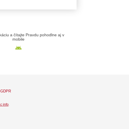
likáciu a čítajte Pravdu pohodlne aj v
mobile
GDPR
c info
.