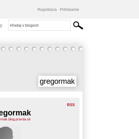
Registrácia
Prihlásenie
y
gregormak
RSS
egormak
rmak.blog.pravda.sk