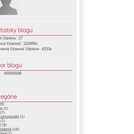
tistiky blogu
t článkov: 27
ová čítanosť: 116989x
merná čítanosť článkov: 4333x
or blogu
gregormak
egórie
(9)
ng
(1)
(7)
Čarnogurský
(1)
(1)
7
(9)
radené
(16)
dent
(1)