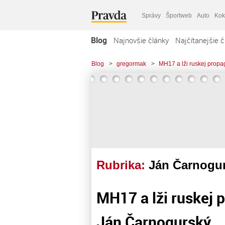
Správy
Športweb
Auto
Kok
Blog
Najnovšie články
Najčítanejšie č
Blog
>
gregormak
>
MH17 a lži ruskej propa
Rubrika:
Ján Čarnogu
MH17 a lži ruskej p
Ján Čarnogurský