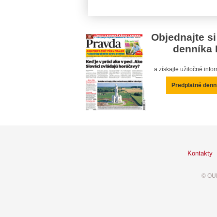
Objednajte si
denníka 
a získajte užitočné inf
Predplatné denn
Kontakty
© OUR