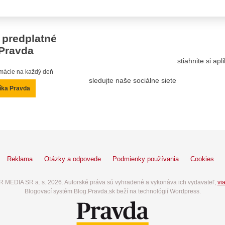
 predplatné
Pravda
stiahnite si ap
ormácie na každý deň
sledujte naše sociálne siete
íka Pravda
Reklama
Otázky a odpovede
Podmienky používania
Cookies
 MEDIA SR a. s. 2026. Autorské práva sú vyhradené a vykonáva ich vydavateľ,
via
Blogovací systém Blog.Pravda.sk beží na technológií Wordpress.