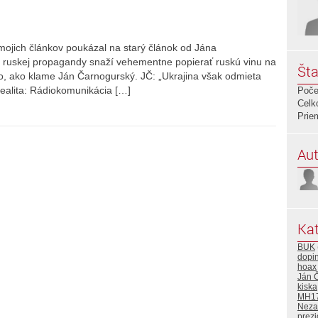
mojich článkov poukázal na starý článok od Jána
 ruskej propagandy snaží vehementne popierať ruskú vinu na
Šta
o, ako klame Ján Čarnogurský. JČ: „Ukrajina však odmieta
Realita: Rádiokomunikácia […]
Poče
Celk
Prie
Aut
Kat
BUK
dopi
hoax
Ján 
kiska
MH1
Neza
prezi