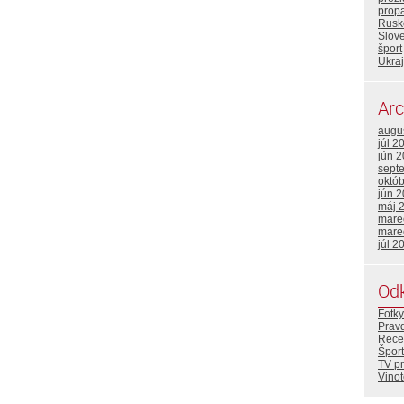
prop
Rusk
Slov
šport
Ukraj
Arc
augu
júl 2
jún 
sept
októ
jún 
máj 
mare
mare
júl 2
Od
Fotky
Prav
Rece
Šport
TV p
Vino