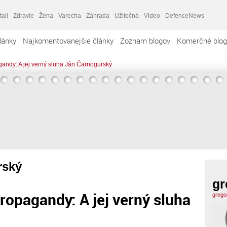
tail
Zdravie
Žena
Varecha
Záhrada
Užitočná
Video
DefenceNews
lánky
Najkomentovanejšie články
Zoznam blogov
Komerčné blog
gandy: A jej verný sluha Ján Čarnogurský
rský
gr
ropagandy: A jej verný sluha
grego