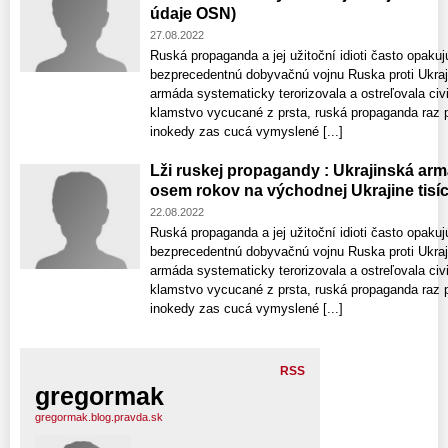
údaje OSN)
27.08.2022
Ruská propaganda a jej užitoční idioti často opakuj
bezprecedentnú dobyvačnú vojnu Ruska proti Ukraji
armáda systematicky terorizovala a ostreľovala civ
klamstvo vycucané z prsta, ruská propaganda raz pí
inokedy zas cucá vymyslené [...]
Lži ruskej propagandy : Ukrajinská ar
osem rokov na východnej Ukrajine tisíce
22.08.2022
Ruská propaganda a jej užitoční idioti často opakuj
bezprecedentnú dobyvačnú vojnu Ruska proti Ukraji
armáda systematicky terorizovala a ostreľovala civ
klamstvo vycucané z prsta, ruská propaganda raz pí
inokedy zas cucá vymyslené [...]
RSS
gregormak
gregormak.blog.pravda.sk