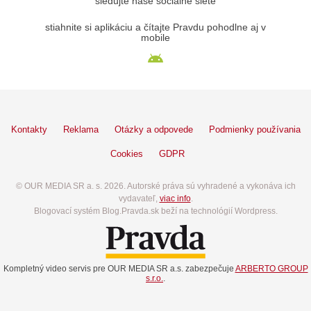
sledujte naše sociálne siete
stiahnite si aplikáciu a čítajte Pravdu pohodlne aj v
mobile
Kontakty
Reklama
Otázky a odpovede
Podmienky používania
Cookies
GDPR
© OUR MEDIA SR a. s. 2026. Autorské práva sú vyhradené a vykonáva ich
vydavateľ,
viac info
.
Blogovací systém Blog.Pravda.sk beží na technológií Wordpress.
Kompletný video servis pre OUR MEDIA SR a.s. zabezpečuje
ARBERTO GROUP
s.r.o.
.