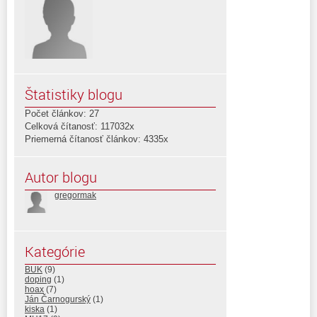
Štatistiky blogu
Počet článkov: 27
Celková čítanosť: 117032x
Priemerná čítanosť článkov: 4335x
Autor blogu
gregormak
Kategórie
BUK
(9)
doping
(1)
hoax
(7)
Ján Čarnogurský
(1)
kiska
(1)