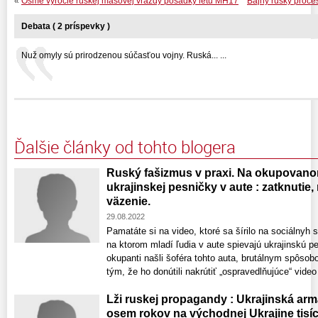
«
Ôsme výročie ruskej masovej vraždy posádky letu MH17
Bájny ruský proce
Debata ( 2 príspevky )
Nuž omyly sú prirodzenou súčasťou vojny. Ruská... ...
Ďalšie články od tohto blogera
Ruský fašizmus v praxi. Na okupovano
ukrajinskej pesničky v aute : zatknutie
väzenie.
29.08.2022
Pamatáte si na video, ktoré sa šírilo na sociálnyh 
na ktorom mladí ľudia v aute spievajú ukrajinskú 
okupanti našli šoféra tohto auta, brutálnym spôsob
tým, že ho donútili nakrútiť „ospravedlňujúce“ video 
Lži ruskej propagandy : Ukrajinská ar
osem rokov na východnej Ukrajine tisíc