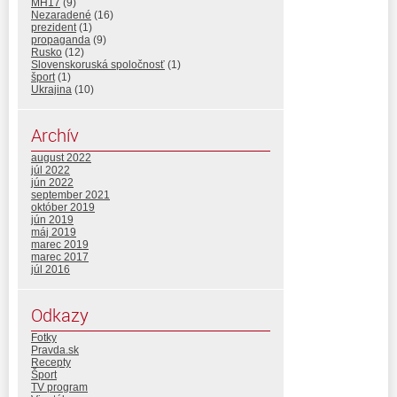
MH17
(9)
Nezaradené
(16)
prezident
(1)
propaganda
(9)
Rusko
(12)
Slovenskoruská spoločnosť
(1)
šport
(1)
Ukrajina
(10)
Archív
august 2022
júl 2022
jún 2022
september 2021
október 2019
jún 2019
máj 2019
marec 2019
marec 2017
júl 2016
Odkazy
Fotky
Pravda.sk
Recepty
Šport
TV program