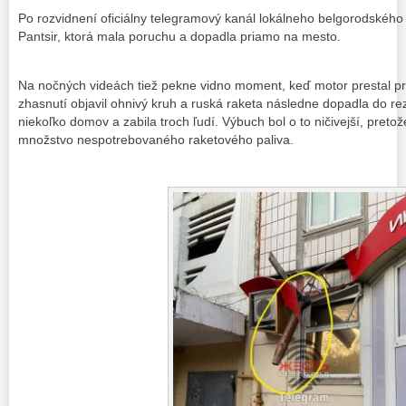
Po rozvidnení oficiálny telegramový kanál lokálneho belgorodského 
Pantsir, ktorá mala poruchu a dopadla priamo na mesto.
Na nočných videách tiež pekne vidno moment, keď motor prestal pr
zhasnutí objavil ohnivý kruh a ruská raketa následne dopadla do rezi
niekoľko domov a zabila troch ľudí. Výbuch bol o to ničivejší, preto
množstvo nespotrebovaného raketového paliva.