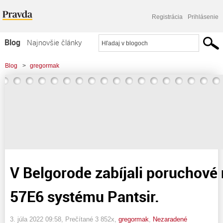
Registrácia
Prihlásenie
Blog
Najnovšie články
Najčítanejšie články
Blog
>
gregormak
Najkomentovanejšie články
>
V Belgorode zabíjali poruchové ruské rakety 57E6 systému Pantsir.
Zoznam blogov
Komerčné blogy
V Belgorode zabíjali poruchové 
57E6 systému Pantsir.
3. júla 2022 09:58
, Prečítané 3 852x,
gregormak
,
Nezaradené